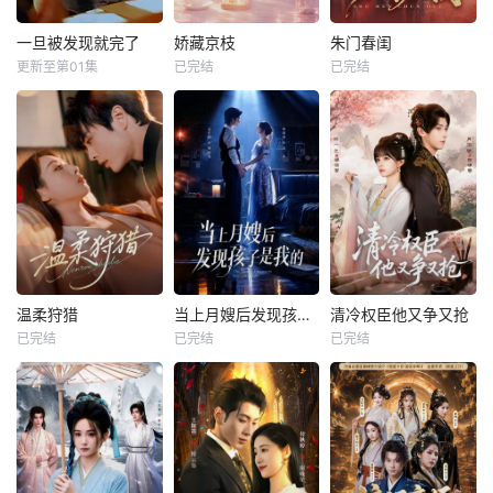
一旦被发现就完了
娇藏京枝
朱门春闺
更新至第01集
已完结
已完结
温柔狩猎
当上月嫂后发现孩子是我的
清冷权臣他又争又抢
已完结
已完结
已完结