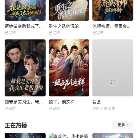
拒绝做妾后我成了太子侧妃
重生之诱他沉沦
流氓帝师，皇家金牌县令
已完结
已完结
已完结
嫌我是实习生，我亮出老板身份
娘子，别这样
盲盒
已完结
已完结
更新至第13集
正在热播
更多