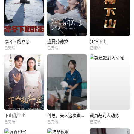
凛冬下的罪恶
盛夏芬德拉
狂神下山
已完结
已完结
已完结
下山乱红尘
傅总，夫人这次真的死了
裁员裁到大动脉
已完结
已完结
已完结