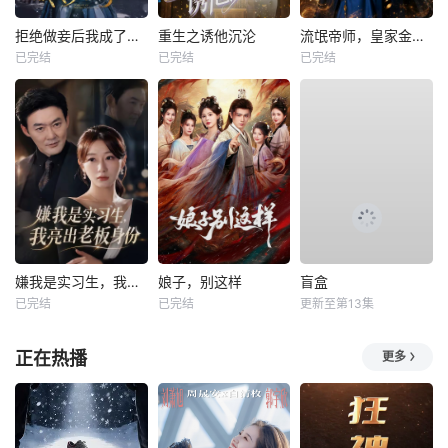
拒绝做妾后我成了太子侧妃
重生之诱他沉沦
流氓帝师，皇家金牌县令
已完结
已完结
已完结
嫌我是实习生，我亮出老板身份
娘子，别这样
盲盒
已完结
已完结
更新至第13集
正在热播
更多