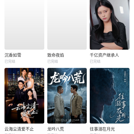
沉香如雪
致命夜焰
千亿资产继承人
已完结
已完结
已完结
云海尘清爱不止
龙吟八荒
往事溺在月光