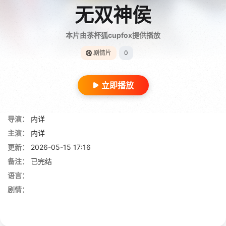
无双神侯
本片由茶杯狐cupfox提供播放
剧情片
0
立即播放
导演：
内详
主演：
内详
更新：
2026-05-15 17:16
备注：
已完结
语言：
剧情：