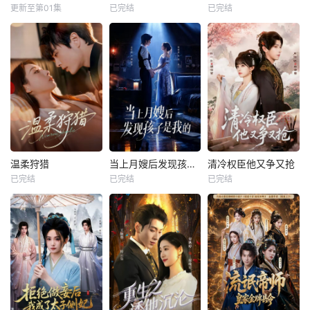
更新至第01集
已完结
已完结
温柔狩猎
当上月嫂后发现孩子是我的
清冷权臣他又争又抢
已完结
已完结
已完结