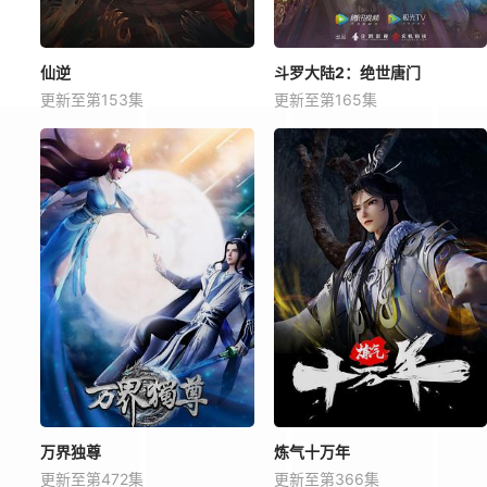
仙逆
斗罗大陆2：绝世唐门
更新至第153集
更新至第165集
万界独尊
炼气十万年
更新至第472集
更新至第366集