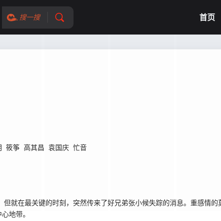
首页
搜一搜
玥
筱筝
高其昌
袁国庆
忙音
，但就在最关键的时刻，突然传来了好兄弟张小候失踪的消息。重感情的
中心地带。