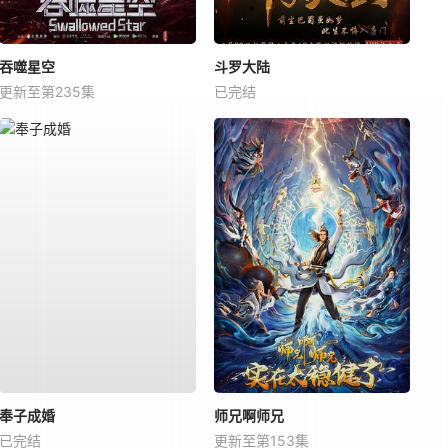
吞噬星空
斗罗大陆
更新至第235集
已完结
奉子成婚
师兄啊师兄
已完结
更新至第153集