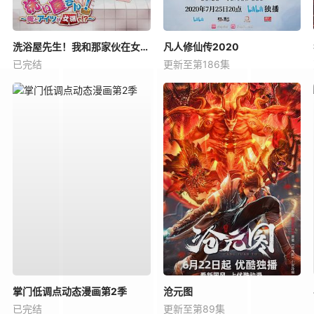
洗浴屋先生！我和那家伙在女浴池！？
凡人修仙传2020
已完结
更新至第186集
掌门低调点动态漫画第2季
沧元图
已完结
更新至第89集