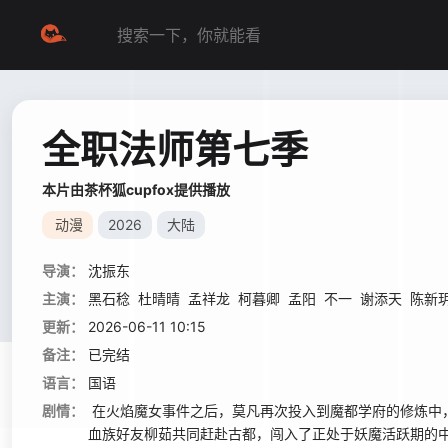
全职法师第七季
本片由茶杯狐cupfox提供播放
动漫
2026
大陆
导演：
沈振东
主演：
黑石稔
杜晴晴
孟祥龙
柯暮卿
孟阳
不一
谢添天
陈新
更新：
2026-06-11 10:15
备注：
已完结
语言：
国语
剧情：
在火焰魔女事件之后，莫凡再次投入到魔都学府的修炼中
血族好友柳茹共同赶赴古都，闯入了正处于妖魔活跃期的