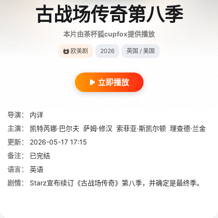
古战场传奇第八季
本片由茶杯狐cupfox提供播放
欧美剧
2026
英国 / 美国
立即播放
导演：
内详
主演：
凯特芮娜·巴尔夫
萨姆·修汉
索菲亚·斯凯尔顿
理查德·兰金
更新：
2026-05-17 17:15
备注：
已完结
语言：
英语
剧情：
Starz宣布续订《古战场传奇》第八季，并确定是最终季。