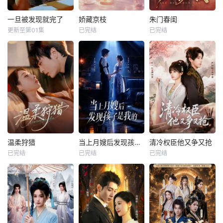
一旦被发现就完了
娇藏京枝
朱门春闺
更新至第01集
已完结
已完结
温柔狩猎
当上月嫂后发现孩子是我的
清冷权臣他又争又抢
已完结
已完结
已完结