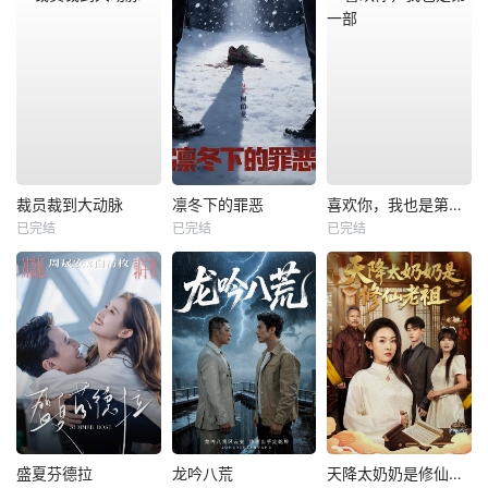
裁员裁到大动脉
凛冬下的罪恶
喜欢你，我也是第一部
已完结
已完结
已完结
盛夏芬德拉
龙吟八荒
天降太奶奶是修仙老祖