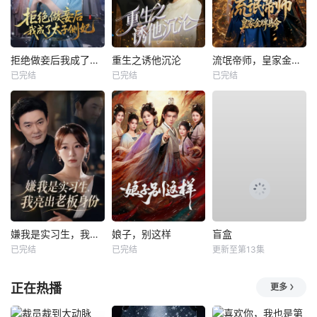
拒绝做妾后我成了太子侧妃
重生之诱他沉沦
流氓帝师，皇家金牌县令
已完结
已完结
已完结
嫌我是实习生，我亮出老板身份
娘子，别这样
盲盒
已完结
已完结
更新至第13集
正在热播
更多