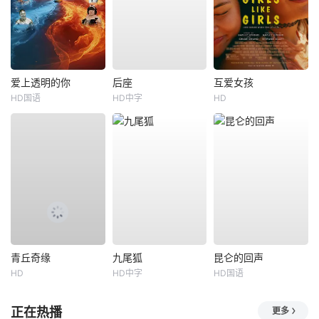
爱上透明的你
后座
互爱女孩
HD国语
HD中字
HD
青丘奇缘
九尾狐
昆仑的回声
HD
HD中字
HD国语
正在热播
更多