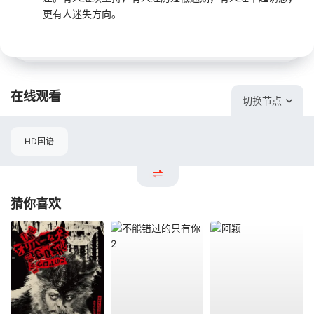
更有人迷失方向。
在线观看
切换节点
HD国语
猜你喜欢