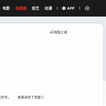
电影
电视剧
综艺
动漫
APP
代符号。 故事讲述了贪婪三