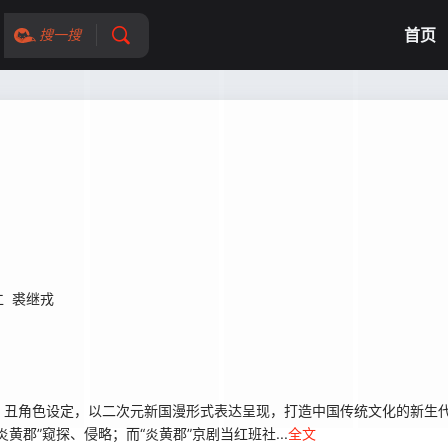
首页
搜一搜
仁
裘继戎
丑角色设定，以二次元新国漫形式表达呈现，打造中国传统文化的新生
郡”窥探、侵略；而“炎黄郡”京剧当红班社...
全文