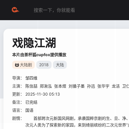
戏隐江湖
本片由茶杯狐cupfox提供播放
大陆剧
2018
大陆
导演：
邹四维
主演：
陈信喆
郑湫泓
张本煜
刘循子墨
孙迅
张华宇
龙洁
卫
更新：
2025-11-30 05:13
备注：
已完结
语言：
国语
剧情：
首部跨次元新国风网剧，承袭国粹京剧的生、旦、净、
次元人类为了探索新的家园，来到绮丽缤纷的二次元世界“炎黄