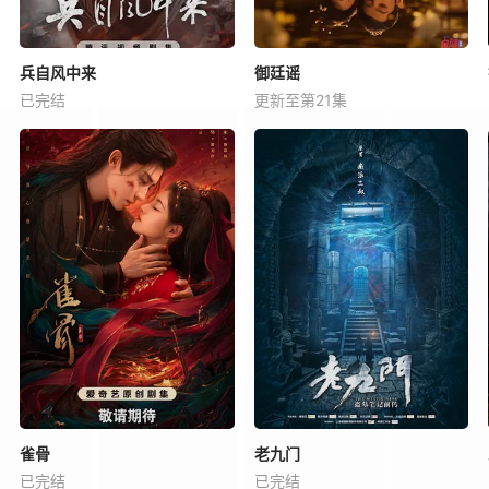
兵自风中来
御廷谣
已完结
更新至第21集
雀骨
老九门
已完结
已完结