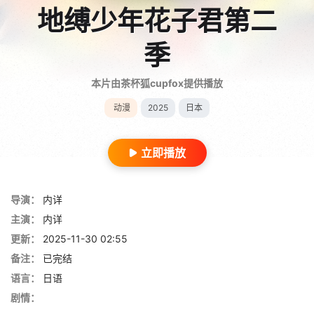
地缚少年花子君第二
季
本片由茶杯狐cupfox提供播放
动漫
2025
日本
立即播放
导演：
内详
主演：
内详
更新：
2025-11-30 02:55
备注：
已完结
语言：
日语
剧情：