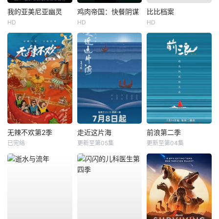
我的亚美尼亚幽灵
鸡肉帝国：快餐阴谋
比比档案
HD
HD
HD
无辣不欢第2季
走近这片海
前浪第二季
已完结
更新至第05集
更新至第04集