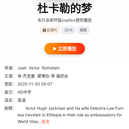
杜卡勒的梦
本片由茶杯狐cupfox提供播放
纪录片
2015
美国
立即播放
导演：
Josh
Victor
Rothstein
主演：
休·杰克曼
黛博拉-李·福奈丝
更新：
2025-11-30 05:07
备注：
HD中字
语言：
英语
剧情：
Actor Hugh Jackman and his wife Deborra-Lee Furn
ess traveled to Ethiopia in their role as ambassadors for
World Visio...
全文