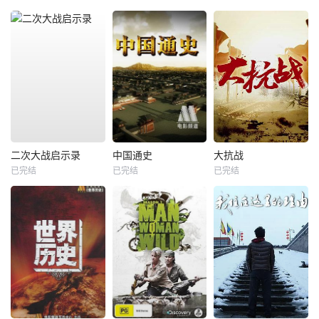
二次大战启示录
中国通史
大抗战
已完结
已完结
已完结