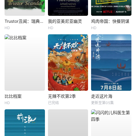
Trustor丑闻：瑞典金融案内幕
我的亚美尼亚幽灵
鸡肉帝国：快餐阴谋
HD
HD
HD
比比档案
无辣不欢第2季
走近这片海
HD
已完结
更新至第05集