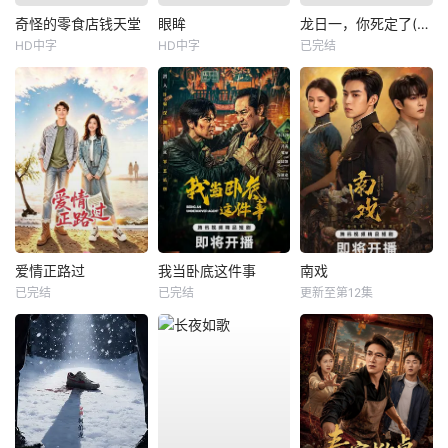
奇怪的零食店钱天堂
眼眸
龙日一，你死定了(短剧)
HD中字
HD中字
已完结
爱情正路过
我当卧底这件事
南戏
已完结
已完结
更新至第12集