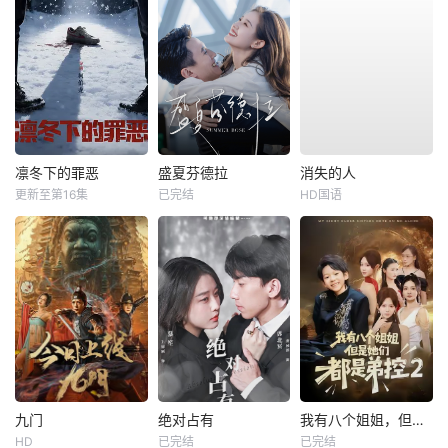
凛冬下的罪恶
盛夏芬德拉
消失的人
更新至第16集
已完结
HD国语
九门
绝对占有
我有八个姐姐，但是他们都是弟控2
HD
已完结
已完结