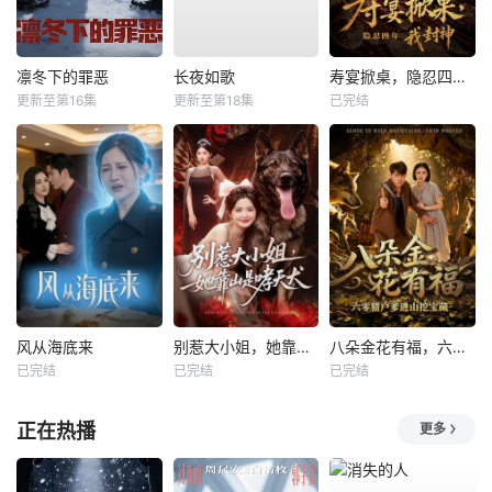
凛冬下的罪恶
长夜如歌
寿宴掀桌，隐忍四年我封神
更新至第16集
更新至第18集
已完结
风从海底来
别惹大小姐，她靠山是哮天犬
八朵金花有福，六零猎户爹进山挖宝藏
已完结
已完结
已完结
正在热播
更多