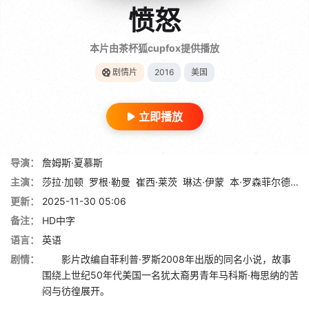
愤怒
本片由茶杯狐cupfox提供播放
剧情片
2016
美国
立即播放
导演：
詹姆斯·夏慕斯
主演：
莎拉·加顿
罗根·勒曼
崔西·莱茨
琳达·伊蒙
本·罗森菲尔德
蒂
更新：
2025-11-30 05:06
备注：
HD中字
语言：
英语
剧情：
影片改编自菲利普·罗斯2008年出版的同名小说，故事
围绕上世纪50年代美国一名犹太裔男青年马科斯·梅思纳的苦
闷与彷徨展开。