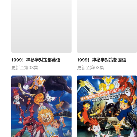
1999！神秘学对策部英语
1999！神秘学对策部国语
更新至第03集
更新至第03集