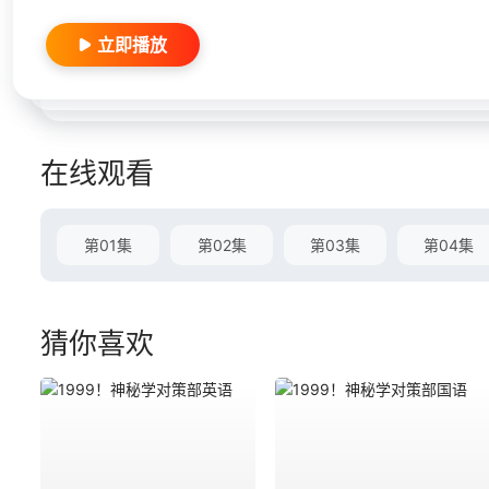
立即播放
在线观看
第01集
第02集
第03集
第04集
猜你喜欢