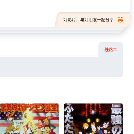
好影片，与好朋友一起分享
线路二