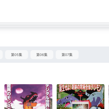
第05集
第06集
第07集