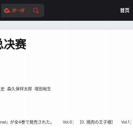
首页
搜一搜
总决赛
英史
森久保祥太郎
增田裕生
が全4巻で発売された。 Vol.0： [0. 焼肉の王子様] Vol.1： [1.