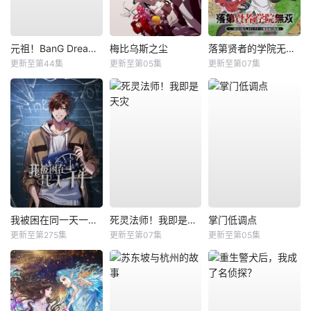
元祖！BanG Dream酱
梅比乌斯之尘
落第贤者的学院无双第二回转生，S等级作弊魔术师冒险记
更新至第44集
更新至第05集
更新至第07集
我被困在同一天一千年动态漫
死灵法师！我即是天灾
掌门低调点
更新至第275集
更新至第07集
更新至第05集