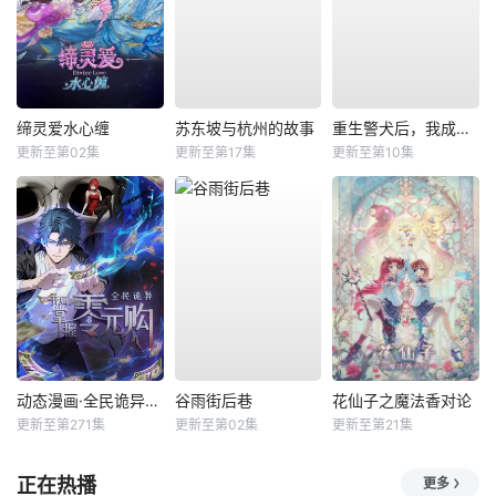
缔灵爱水心缠
苏东坡与杭州的故事
重生警犬后，我成了名侦探？
更新至第02集
更新至第17集
更新至第10集
动态漫画·全民诡异：开局掌握零元购
谷雨街后巷
花仙子之魔法香对论
更新至第271集
更新至第02集
更新至第21集
正在热播
更多