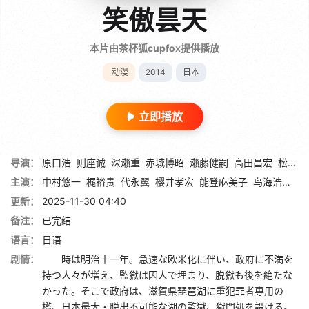
笑傲昙天
本片由茶杯狐cupfox提供播放
动漫
2014
日本
立即播放
导演：
原口浩
则座诚
深濑重
赤城博昭
濑藤健嗣
高田昌宏
松村树里亚
主演：
中村悠一
梶裕贵
代永翼
樱井孝宏
能登麻美子
鸟海浩辅
佐
更新：
2025-11-30 04:40
备注：
已完结
语言：
日语
剧情：
時は明治十一年。急速な欧米化に伴い、政府に不満を
持つ人々が増え、監獄は囚人で埋まり、脱獄も後を絶たな
かった。そこで政府は、滋賀県琵琶湖に重犯罪者専用の
檻、日本最大・脱出不可能な湖の監獄、獄門処を設ける。