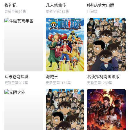
牧神记
凡人修仙传
哆啦A梦大山版
更新至第94集
更新至第185集
已完结
斗破苍穹年番
海贼王
名侦探柯南国语版
更新至第207集
更新至第1172集
更新至第1269集