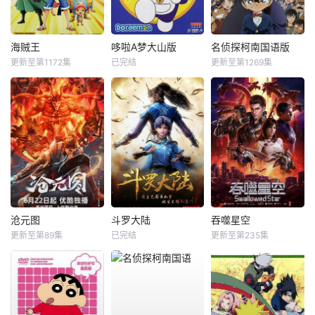
海贼王
哆啦A梦大山版
名侦探柯南国语版
更新至第1172集
已完结
更新至第1269集
沧元图
斗罗大陆
吞噬星空
更新至第89集
已完结
更新至第235集