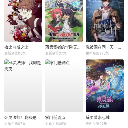
梅比乌斯之尘
落第贤者的学院无双第二回转生，S等级作弊魔术师冒险记
我被困在同一天一千年动态漫
更新至第05集
更新至第07集
更新至第275集
死灵法师！我即是天灾
掌门低调点
缔灵爱水心缠
更新至第07集
更新至第05集
更新至第02集