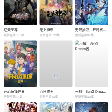
逆天至尊
无上神帝
无限抽取：开局核平修仙世界动态漫
更新至第538集
更新至第629集
更新至第84集
开心锤锤世界
百日成王
元祖！BanG Dream酱
更新至第66集
更新至第14集
更新至第44集