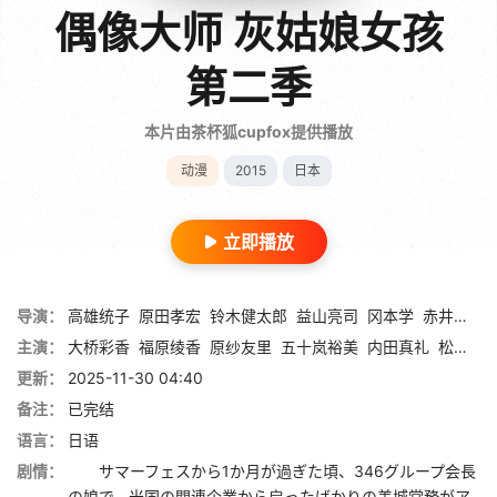
偶像大师 灰姑娘女孩
第二季
本片由茶杯狐cupfox提供播放
动漫
2015
日本
立即播放
导演：
高雄统子
原田孝宏
铃木健太郎
益山亮司
冈本学
赤井俊文
主演：
大桥彩香
福原绫香
原纱友里
五十岚裕美
内田真礼
松嵜丽
更新：
2025-11-30 04:40
备注：
已完结
语言：
日语
剧情：
サマーフェスから1か月が過ぎた頃、346グループ会長
の娘で、米国の関連企業から戻ったばかりの美城常務がア