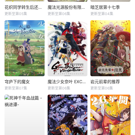
花织同学转生后还是想干架
魔法光源股份有限公司第二季
暗芝居第十七季
更新至第05集
更新至第06集
更新至第04集
穹庐下的魔女
魔法少女奈叶 EXCEEDS Gun Blaze Vengeance
岩元前辈的推荐
更新至第07集
更新至第06集
更新至第06集