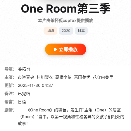
One Room第三季
本片由茶杯狐cupfox提供播放
动漫
2020
日本
立即播放
导演：
谷拓也
主演：
市道真央
村川梨衣
高桥李依
富田美忧
花守由美里
更新：
2025-11-30 04:37
备注：
已完结
语言：
日语
剧情：
《One Room》的舞台，发生在“主角（One）的居室
（Room）”当中。以第一视角和性格各异的女孩子们相处的
故事！