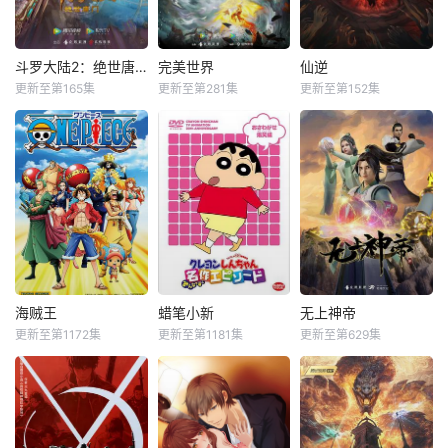
斗罗大陆2：绝世唐门
完美世界
仙逆
更新至第165集
更新至第281集
更新至第152集
海贼王
蜡笔小新
无上神帝
更新至第1172集
更新至第1181集
更新至第629集