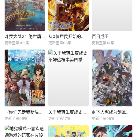
斗罗大陆2：绝世唐门
从0位居民开始的边境领主大人
百日成王
更新至第165集
更新至第06集
更新至第14集
『你们先走我断后』，于是10年后我成为了传说
关于我转生变成史莱姆这档事第四季
乡下大叔成为剑圣第二季
更新至第06集
更新至第17集
更新至第05集