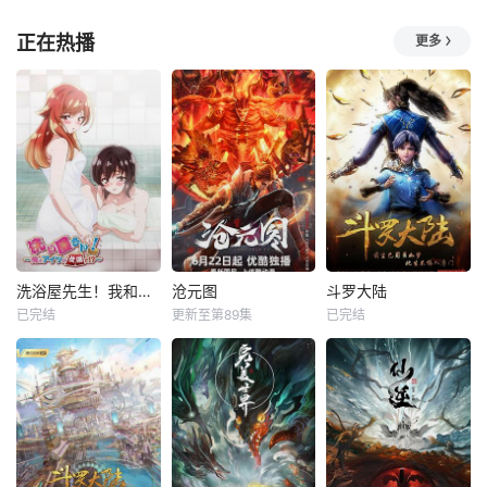
正在热播
更多
洗浴屋先生！我和那家伙在女浴池！？
沧元图
斗罗大陆
已完结
更新至第89集
已完结