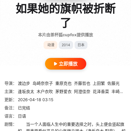
如果她的旗帜被折断
了
本片由茶杯狐cupfox提供播放
动漫
2014
日本
立即播放
导演：
渡边步
岛崎奈奈子
重原克也
齐藤哲也
上田繁
佐藤光
主演：
逢坂良太
木户衣吹
茅野爱衣
阿澄佳奈
花泽香菜
丰崎爱生
更新：
2026-04-18 03:15
备注：
已完结
语言：
日语
剧情：
当一个人面临人生中的重要选择之时，头上便会竖起旗
帜，而表面看似平凡的少年旗立飒太（逢坂良太 配音），却