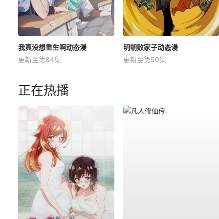
我真没想重生啊动态漫
明朝败家子动态漫
更新至第84集
更新至第50集
正在热播