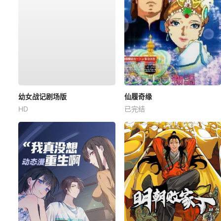
幼女战记剧场版
仙履奇缘
HD
已完结