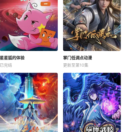
星星狐的体验
掌门低调点动漫
已完结
更新至第10集