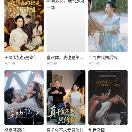
天降太奶奶是修仙老祖
喜欢你，我也是第一部
回到古代闯后宫
已完结
已完结
已完结
盛夏芬德拉
真千金不求爱只修仙
乱世激情