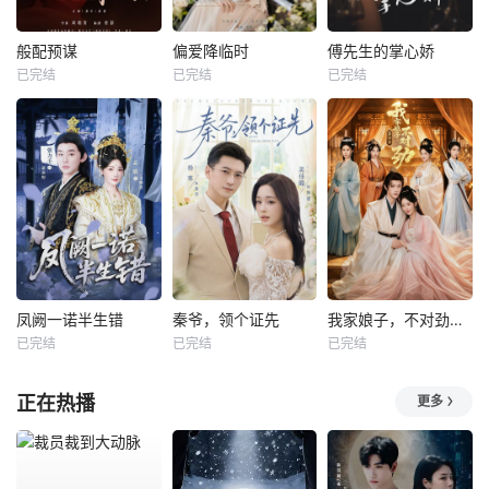
般配预谋
偏爱降临时
傅先生的掌心娇
已完结
已完结
已完结
凤阙一诺半生错
秦爷，领个证先
我家娘子，不对劲第四季
已完结
已完结
已完结
正在热播
更多