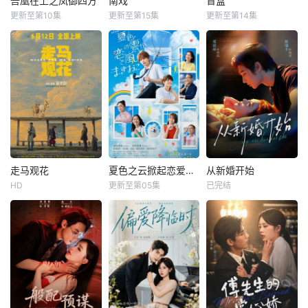
吾凰在上之凤御四方
南戏
盲盒
更新至第10集
更新至第15集
更新至第14集
走马观花
夏色之云掀起恋爱与风暴
从新婚开始
HD
更新至第05集
已完结