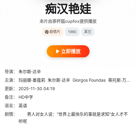
痴汉艳娃
本片由茶杯狐cupfox提供播放
剧情片
1960
其它
立即播放
导演：
朱尔斯·达辛
主演：
玛丽娜·墨蔻莉
朱尔斯·达辛
Giorgos Foundas
蒂托斯·万迪
更新：
2025-11-30 04:19
备注：
HD中字
语言：
英语
剧情：
男人对女人说：“世界上最快乐的事就是求知”女人才不
听呢