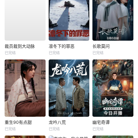
裁员裁到大动脉
凛冬下的罪恶
长歌莫问
已完结
已完结
已完结
重生90有点甜
龙吟八荒
幽宅奇谭
已完结
已完结
已完结