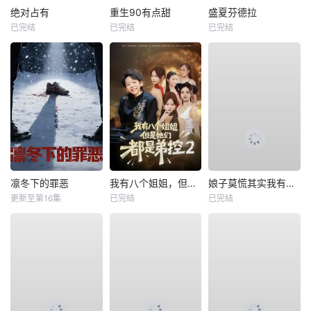
绝对占有
重生90有点甜
盛夏芬德拉
已完结
已完结
已完结
凛冬下的罪恶
我有八个姐姐，但是他们都是弟控2
娘子莫慌其实我有亿点点修为
更新至第16集
已完结
已完结