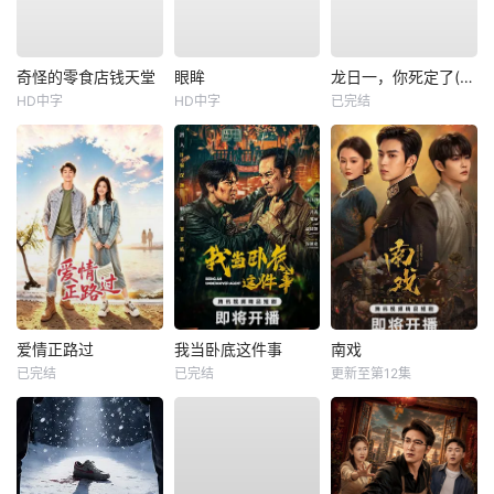
奇怪的零食店钱天堂
眼眸
龙日一，你死定了(短剧)
HD中字
HD中字
已完结
爱情正路过
我当卧底这件事
南戏
已完结
已完结
更新至第12集