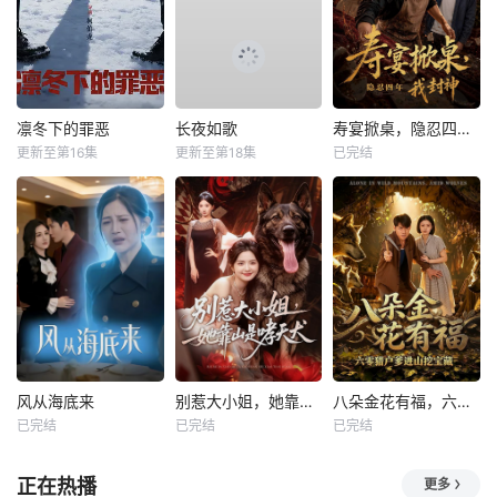
凛冬下的罪恶
长夜如歌
寿宴掀桌，隐忍四年我封神
更新至第16集
更新至第18集
已完结
风从海底来
别惹大小姐，她靠山是哮天犬
八朵金花有福，六零猎户爹进山挖宝藏
已完结
已完结
已完结
正在热播
更多