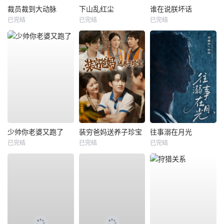
裁员裁到大动脉
下山乱红尘
谁在说朕坏话
已完结
已完结
已完结
少帅你老婆又跑了
装穷爸妈送养子珍宝
往事溺在月光
已完结
已完结
已完结