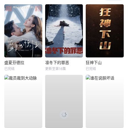
盛夏芬德拉
凛冬下的罪恶
狂神下山
已完结
更新至第16集
已完结