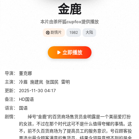
金鹿
本片由茶杯狐cupfox提供播放
剧情片
1982
大陆
立即播放
导演：
董克娜
主演：
冷眉
施建岚
张国民
雷明
更新：
2025-11-30 04:17
备注：
HD国语
语言：
国语
剧情：
绰号“金鹿”的百货商场售货员金明露是一个美丽爱打扮
的女孩，不过在那个时代这可不是什么值得夸耀的事情。这
不，前不久百货商场为了提高员工的服务意识，号召顾客投
票选出最令顾客满意的售货员，结果令领导意想不到的是金