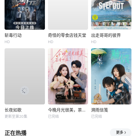
斩毒行动
奇怪的零食店钱天堂
出走哥哥的彼界
HD
HD
HD
长夜如歌
今晚月光很美，茶香四溢
溯雨信笺
更新至第20集
已完结
已完结
正在热播
更多