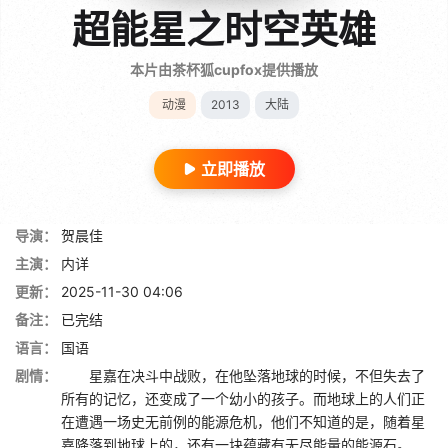
超能星之时空英雄
本片由茶杯狐cupfox提供播放
动漫
2013
大陆
立即播放
导演：
贺晨佳
主演：
内详
更新：
2025-11-30 04:06
备注：
已完结
语言：
国语
剧情：
星嘉在决斗中战败，在他坠落地球的时候，不但失去了
所有的记忆，还变成了一个幼小的孩子。而地球上的人们正
在遭遇一场史无前例的能源危机，他们不知道的是，随着星
嘉降落到地球上的，还有一块蕴藏有无尽能量的能源石。