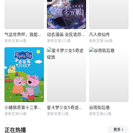
气运世界杯，我能复制所有球星技能
动态漫画·全民诡异：开局掌握零元购
凡人修仙传
更新至第08集
更新至第272集
更新至第186集
小猪佩奇第十二季国语
星卡梦少女5奇迹绽放
谷雨街后巷
更新至第05集
更新至第13集
更新至第03集
正在热播
更多