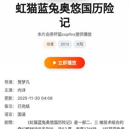
虹猫蓝兔奥悠国历险
记
本片由茶杯狐cupfox提供播放
动漫
2013
大陆
立即播放
导演：
贺梦凡
主演：
内详
更新：
2025-11-30 04:06
备注：
已完结
语言：
国语
剧情：
《虹猫蓝兔奥悠国历险记》是一部二、三 维技术结合的
奇幻题材动画系列片，共52 集，每集17分钟。《虹猫蓝兔奥