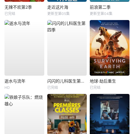
无辣不欢第2季
走近这片海
前浪第二季
已完结
更新至第05集
更新至第04集
逝水与流年
闪闪的儿科医生第四季
地球·劫后重生
HD
已完结
已完结