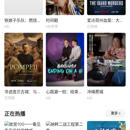
铁娘子乐队：燃烧雄心
时间戳
爱达荷州血案：大学梦魇
HD
HD中字
已完结
寻迹庞贝古城：与汤姆·希德勒斯顿同行
心跳漏一拍：结束在一声嗨
冲绳费城
已完结
HD
HD
正在热播
更多