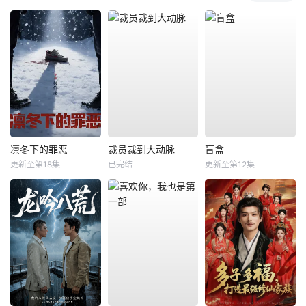
凛冬下的罪恶
裁员裁到大动脉
盲盒
更新至第18集
已完结
更新至第12集