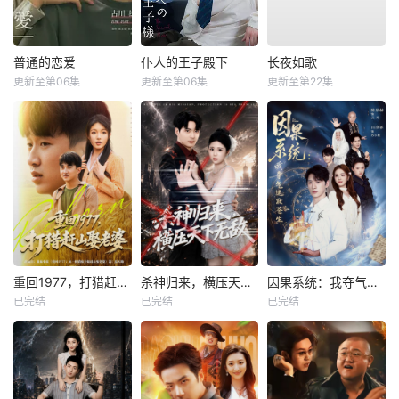
普通的恋爱
仆人的王子殿下
长夜如歌
更新至第06集
更新至第06集
更新至第22集
重回1977，打猎赶山娶老婆
杀神归来，横压天下无敌
因果系统：我夺气运救苍生
已完结
已完结
已完结