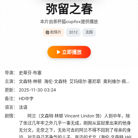
弥留之春
本片由茶杯狐cupfox提供播放
剧情片
2012
法国
立即播放
导演：
史蒂芬·布塞
主演：
文森特·林顿
海伦·文森特
艾玛纽尔·塞尼耶
奥利维尔·佩里耶
更新：
2025-11-30 03:24
备注：
HD中字
语言：
法语
剧情：
阿兰（文森特·林顿 Vincent Lindon 饰）人到中年，除
了坐过几年牢之外几乎一事无成，刚刚从监狱里出来的他身
无分文，无奈之下，无处可去的阿兰不得不回到了母亲的身
边。对于自己不争气的儿子，年迈的尤文（海伦·文森特 Hél