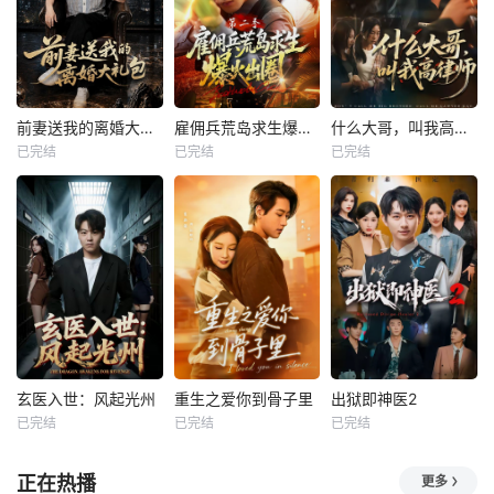
前妻送我的离婚大礼包
雇佣兵荒岛求生爆火出圈第二季
什么大哥，叫我高律师
已完结
已完结
已完结
玄医入世：风起光州
重生之爱你到骨子里
出狱即神医2
已完结
已完结
已完结
正在热播
更多