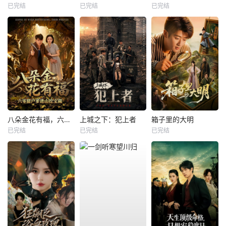
已完结
已完结
已完结
八朵金花有福，六零猎户爹进山挖宝藏
上城之下：犯上者
箱子里的大明
已完结
已完结
已完结