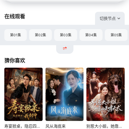
在线观看
切换节点
第01集
第02集
第03集
第04集
第05集
猜你喜欢
寿宴掀桌，隐忍四年我封神
风从海底来
别惹大小姐，她靠山是哮天犬