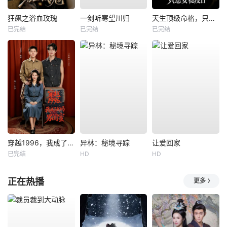
狂飙之浴血玫瑰
一剑听寒望川归
天生顶级命格，只想安稳度日
已完结
已完结
已完结
穿越1996，我成了我妈男闺蜜
异林：秘境寻踪
让爱回家
已完结
HD
HD
正在热播
更多