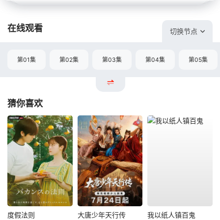
在线观看
切换节点
第01集
第02集
第03集
第04集
第05集
猜你喜欢
度假法则
大唐少年天行传
我以纸人镇百鬼