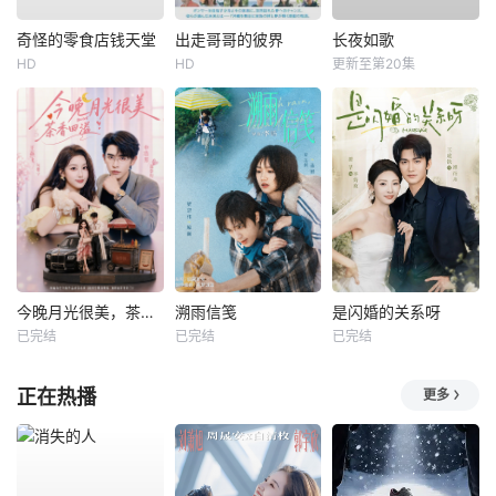
奇怪的零食店钱天堂
出走哥哥的彼界
长夜如歌
HD
HD
更新至第20集
今晚月光很美，茶香四溢
溯雨信笺
是闪婚的关系呀
已完结
已完结
已完结
正在热播
更多