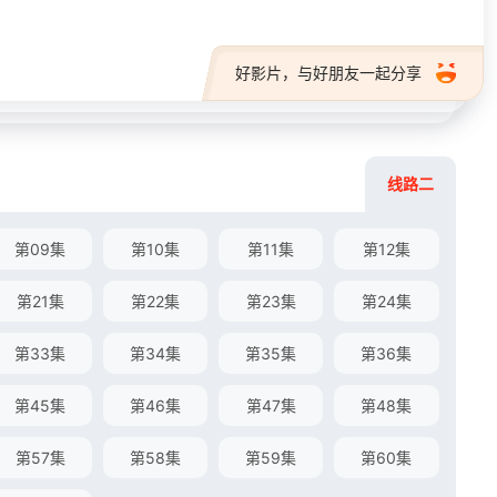
好影片，与好朋友一起分享
线路二
第09集
第10集
第11集
第12集
第21集
第22集
第23集
第24集
第33集
第34集
第35集
第36集
第45集
第46集
第47集
第48集
第57集
第58集
第59集
第60集