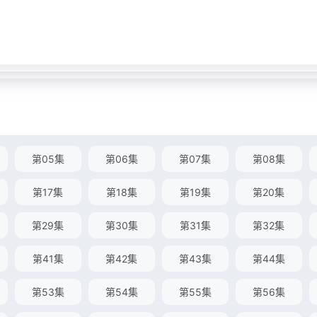
第05集
第06集
第07集
第08集
第17集
第18集
第19集
第20集
第29集
第30集
第31集
第32集
第41集
第42集
第43集
第44集
第53集
第54集
第55集
第56集