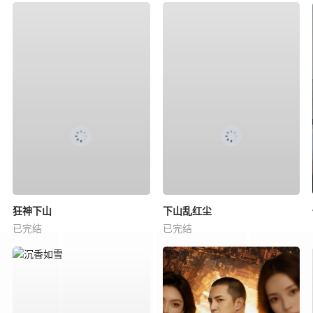
狂神下山
下山乱红尘
已完结
已完结