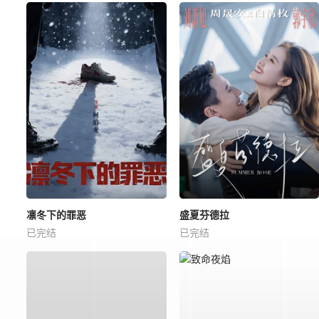
凛冬下的罪恶
盛夏芬德拉
已完结
已完结