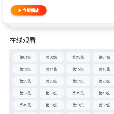
立即播放
在线观看
第01集
第02集
第03集
第04集
第13集
第14集
第15集
第16集
第25集
第26集
第27集
第28集
第37集
第38集
第39集
第40集
第49集
第50集
第51集
第52集