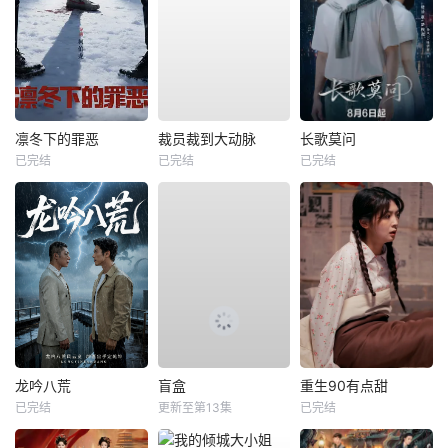
凛冬下的罪恶
裁员裁到大动脉
长歌莫问
已完结
已完结
已完结
龙吟八荒
盲盒
重生90有点甜
已完结
更新至第13集
已完结