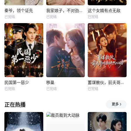
秦爷，领个证先
我家娘子，不对劲第四季
这个女婿有点无敌
已完结
已完结
已完结
民国第一惡少
移巢
蓄谋散伙，前夫哥对我怦然心动
已完结
已完结
已完结
正在热播
更多