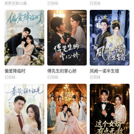
更新至第05集
已完结
已完结
偏爱降临时
傅先生的掌心娇
凤阙一诺半生错
已完结
已完结
已完结