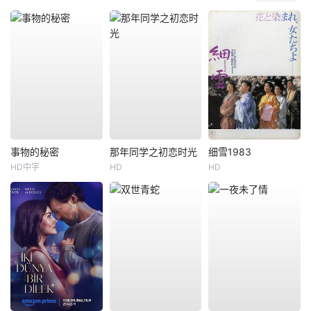
事物的秘密
那年同学之初恋时光
细雪1983
HD中字
HD
HD