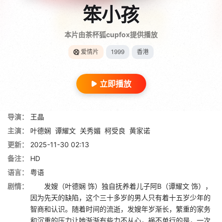
笨小孩
本片由茶杯狐cupfox提供播放
爱情片
1999
香港
立即播放
导演：
王晶
主演：
叶德娴
谭耀文
关秀媚
柯受良
黄家诺
更新：
2025-11-30 02:13
备注：
HD
语言：
粤语
剧情：
发嫂（叶德娴 饰）独自抚养着儿子阿B（谭耀文 饰），
因为先天的缺陷，这个三十多岁的男人只有着十五岁少年的
智商和认识。随着时间的流逝，发嫂年岁渐长，繁重的家务
和沉重的压力让她渐渐有些力不从心，祸不单行的是，一次