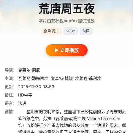
荒唐周五夜
本片由茶杯狐cupfox提供播放
剧情片
2002
法国
立即播放
导演：
克莱尔·德尼
主演：
瓦莱丽·勒梅西埃
文森特·林顿
埃莱娜·菲利埃
更新：
2025-11-30 03:53
备注：
HD中字
语言：
法语
剧情：
星期五的夜晚降临，整座城市已经提前陷入了周末的狂
欢气氛之中。劳拉（瓦莱丽·勒梅西埃 Valérie Lemercier
饰）收拾好行李准备去找她的男友共度一个浪漫的周末。哪
知道途中，劳拉竟然遇见了交通大堵塞，原来，巴黎的公交