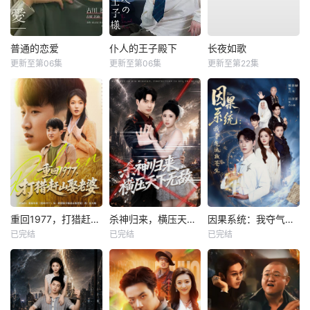
普通的恋爱
仆人的王子殿下
长夜如歌
更新至第06集
更新至第06集
更新至第22集
重回1977，打猎赶山娶老婆
杀神归来，横压天下无敌
因果系统：我夺气运救苍生
已完结
已完结
已完结