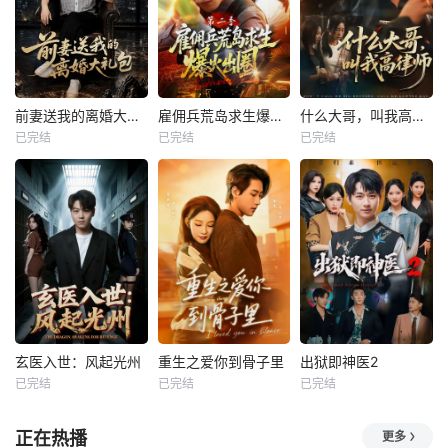
前妻送我的离婚大礼包
雇佣兵荒岛求生爆火出圈第二季
什么大哥，叫我高律师
已完结
已完结
已完结
玄医入世：风起光州
重生之爱你到骨子里
出狱即神医2
已完结
已完结
已完结
正在热播
更多