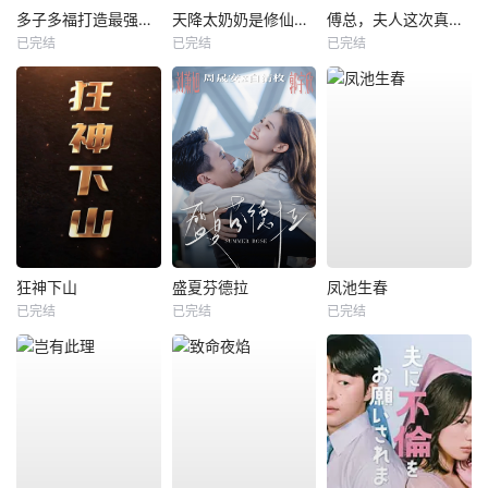
多子多福打造最强修仙家族
天降太奶奶是修仙老祖
傅总，夫人这次真的死了
已完结
已完结
已完结
狂神下山
盛夏芬德拉
凤池生春
已完结
已完结
已完结