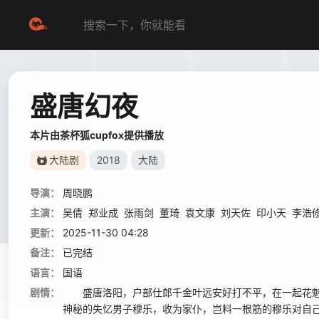
盛唐幻夜
本片由茶杯狐cupfox提供播放
大陆剧
2018
大陆
导演：
周晓鹏
主演：
吴倩
郑业成
张雨剑
董琦
袁文康
刘天佐
印小天
李浩
更新：
2025-11-30 04:28
备注：
已完结
语言：
国语
剧情：
盛唐洛阳，户部仕郎千金叶远安好打不平，在一起花魁
神秘的失忆男子穆乐，收为家仆，岂料一根筋的穆乐对自己