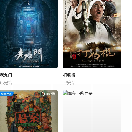
老九门
打狗棍
已完结
已完结