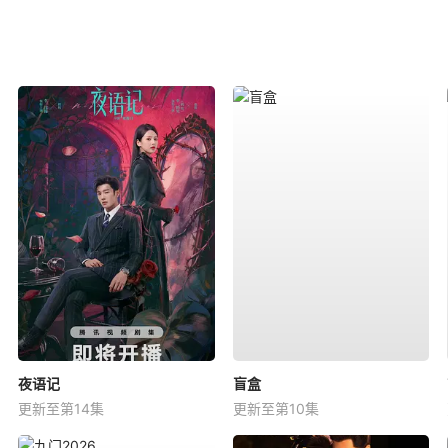
夜语记
盲盒
更新至第14集
更新至第10集