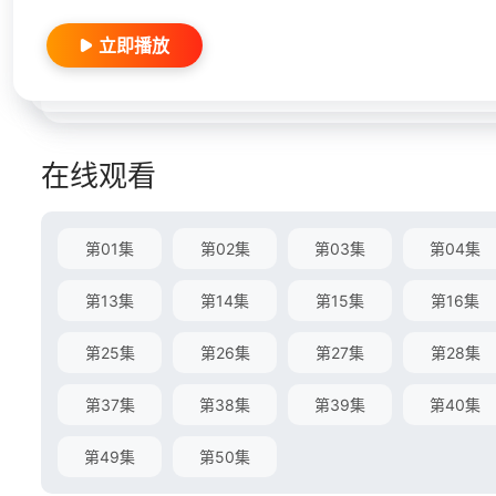
立即播放
在线观看
第01集
第02集
第03集
第04集
第13集
第14集
第15集
第16集
第25集
第26集
第27集
第28集
第37集
第38集
第39集
第40集
第49集
第50集