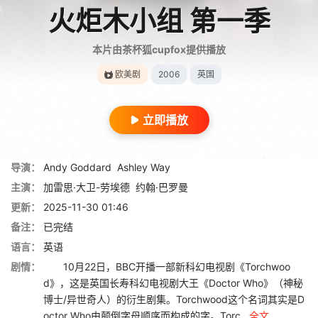
火炬木小组 第一季
本片由茶杯狐cupfox提供播放
欧美剧
2006
英国
立即播放
导演：
Andy Goddard
Ashley Way
主演：
加雷思·大卫-劳埃德
约翰·巴罗曼
更新：
2025-11-30 01:46
备注：
已完结
语言：
英语
剧情：
10月22日，BBC开播一部新科幻电视剧《Torchwoo
d》，这是英国长寿科幻电视剧大王《Doctor Who》（神秘
博士/异世奇人）的衍生剧集。Torchwood这个名词其实是D
octor Who由颠倒字母顺序而构成的字。Torc...
全文