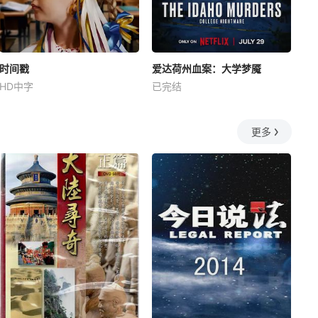
时间戳
爱达荷州血案：大学梦魇
HD中字
已完结
更多