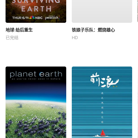
地球·劫后重生
铁娘子乐队：燃烧雄心
已完结
HD