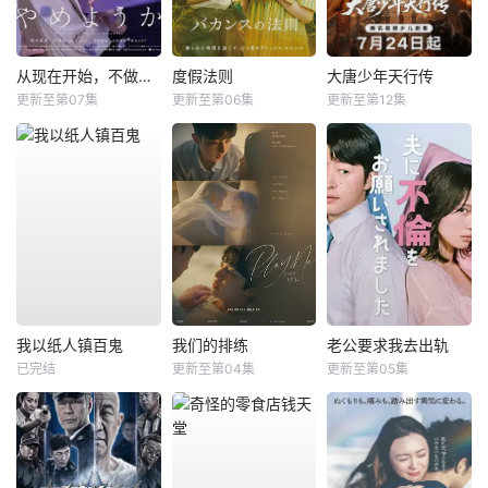
从现在开始，不做朋友了吧。
度假法则
大唐少年天行传
更新至第07集
更新至第06集
更新至第12集
我以纸人镇百鬼
我们的排练
老公要求我去出轨
已完结
更新至第04集
更新至第05集