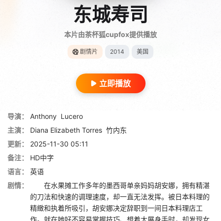
东城寿司
本片由茶杯狐cupfox提供播放
剧情片
2014
美国
立即播放
导演：
Anthony
Lucero
主演：
Diana Elizabeth Torres
竹内东
更新：
2025-11-30 05:11
备注：
HD中字
语言：
英语
剧情：
在水果摊工作多年的墨西哥单亲妈妈胡安娜，拥有精湛
的刀法和快速的调理速度，却一直无法发挥。被日本料理的
精緻和执着所吸引，胡安娜决定辞职到一间日本料理店工
作。就在她好不容易掌握技巧、想着大展身手时，却发现女