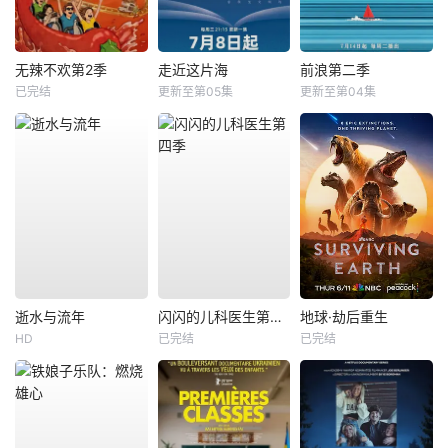
无辣不欢第2季
走近这片海
前浪第二季
已完结
更新至第05集
更新至第04集
逝水与流年
闪闪的儿科医生第四季
地球·劫后重生
HD
已完结
已完结