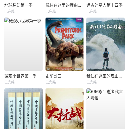
地球脉动第一季
我住在这里的理由第二季
远古外星人第十四季
已完结
已完结
已完结
微观小世界第一季
史前公园
我住在这里的理由第四季
已完结
已完结
已完结