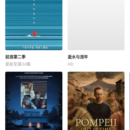
前浪第二季
逝水与流年
更新至第04集
HD