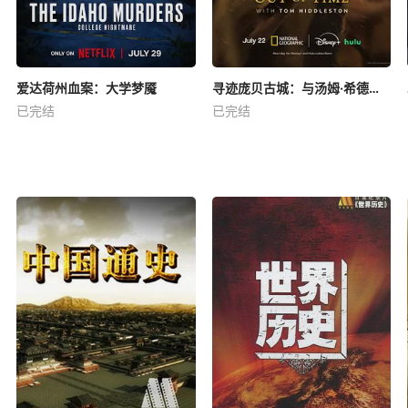
爱达荷州血案：大学梦魇
寻迹庞贝古城：与汤姆·希德勒斯顿同行
已完结
已完结