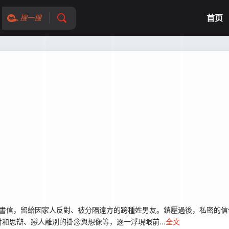
首页
搜一搜
信，留給因家人反對、被分隔遠方的跨種姓男友。鎮壓過後，私密的信
和思辯、戀人離別的掛念與想像等，逐一浮現眼前...
全文