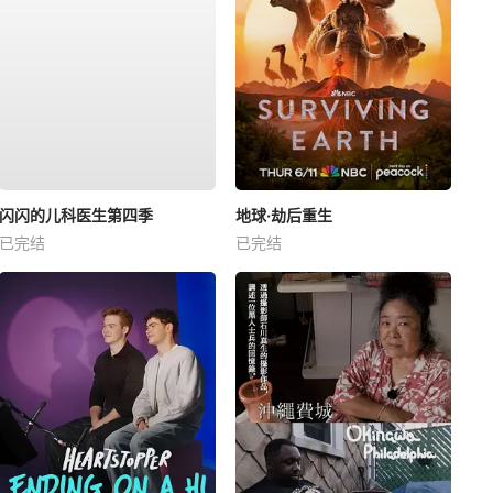
闪闪的儿科医生第四季
地球·劫后重生
已完结
已完结