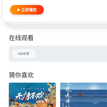
立即播放
在线观看
HD中字
猜你喜欢