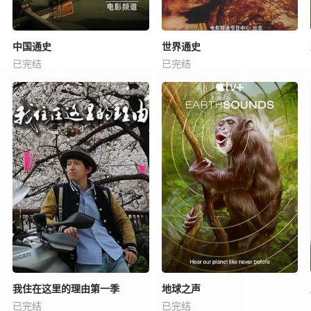
中国通史
世界通史
已完结
已完结
我住在这里的理由第一季
地球之声
已完结
已完结