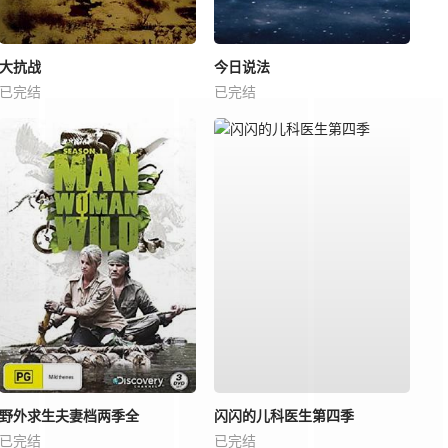
大抗战
今日说法
已完结
已完结
野外求生夫妻档两季全
闪闪的儿科医生第四季
已完结
已完结