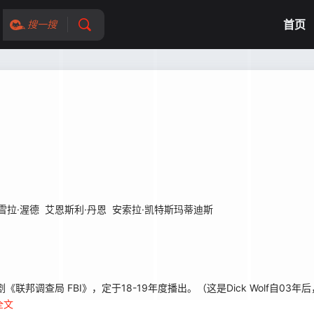
首页
搜一搜
雪拉·渥德
艾恩斯利·丹恩
安索拉·凯特斯玛蒂迪斯
剧《联邦调查局 FBI》，定于18-19年度播出。（这是Dick Wolf自03
全文