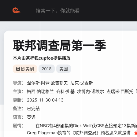
联邦调查局第一季
本片由茶杯狐cupfox提供播放
欧美剧
2018
美国
导演：
涅尔斯·阿登·欧普勒夫
尼克·戈麦斯
主演：
梅西·帕瑞格兰
齐科·扎基
埃博内·诺埃尔
杰瑞米·西斯托
更新：
2025-11-30 04:13
备注：
已完结
语言：
英语
剧情：
在NBC有4部剧集的Dick Wolf获CBS直接预定13集新
Greg Plageman执笔的《联邦调查局》顾名思义就是讲...