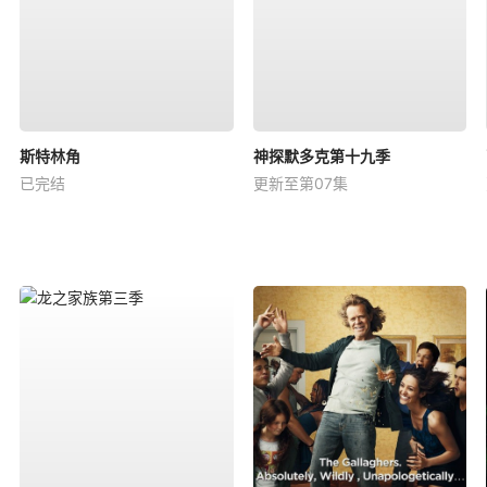
斯特林角
神探默多克第十九季
已完结
更新至第07集