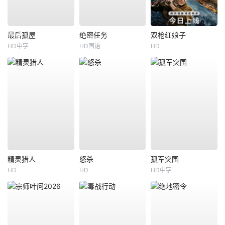
最后孤屋
绝密任务
双枪红娘子
HD中字
HD国语
HD
精灵猎人
怒杀
孤军突围
HD
HD
HD中字