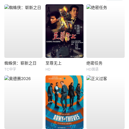
蜘蛛侠：崭新之日
至尊无上
绝密任务
TC中字
HD
HD国语