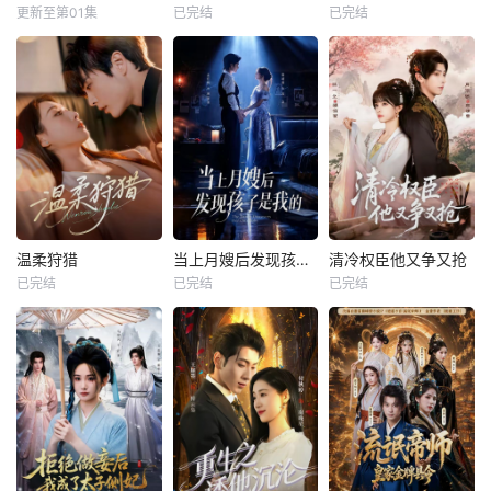
更新至第01集
已完结
已完结
温柔狩猎
当上月嫂后发现孩子是我的
清冷权臣他又争又抢
已完结
已完结
已完结