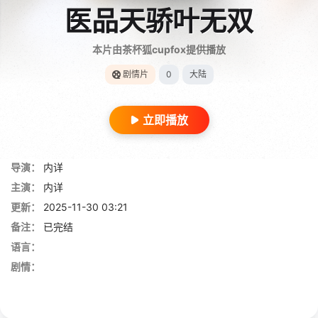
医品天骄叶无双
本片由茶杯狐cupfox提供播放
剧情片
0
大陆
立即播放
导演：
内详
主演：
内详
更新：
2025-11-30 03:21
备注：
已完结
语言：
剧情：