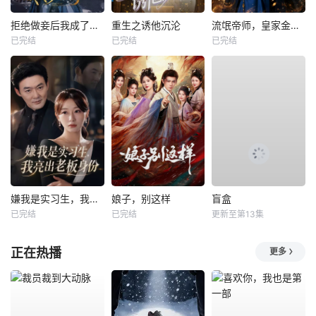
拒绝做妾后我成了太子侧妃
重生之诱他沉沦
流氓帝师，皇家金牌县令
已完结
已完结
已完结
嫌我是实习生，我亮出老板身份
娘子，别这样
盲盒
已完结
已完结
更新至第13集
正在热播
更多