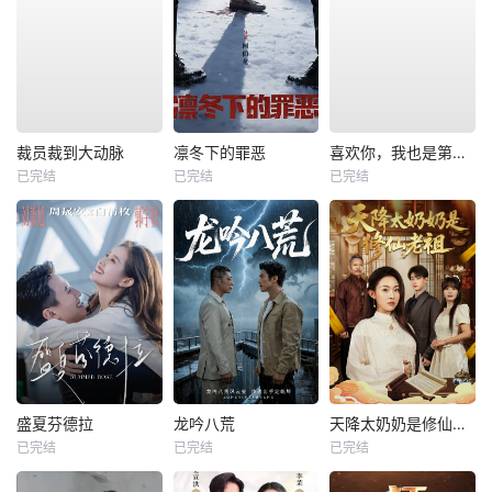
裁员裁到大动脉
凛冬下的罪恶
喜欢你，我也是第一部
已完结
已完结
已完结
盛夏芬德拉
龙吟八荒
天降太奶奶是修仙老祖
已完结
已完结
已完结