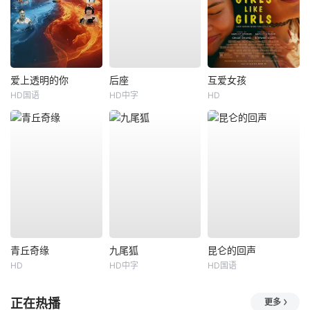
爱上透明的你
后座
互爱女孩
HD国语
HD中字
HD
青丘奇缘
九尾狐
昆仑的回声
HD
HD中字
HD国语
正在热播
更多