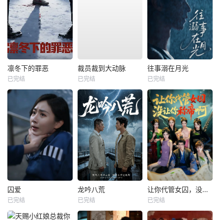
凛冬下的罪恶
裁员裁到大动脉
往事溺在月光
已完结
已完结
已完结
囚爱
龙吟八荒
让你代管女囚，没让你称帝啊
已完结
已完结
已完结