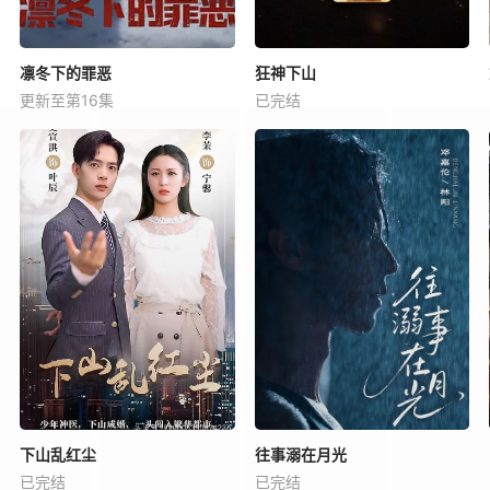
凛冬下的罪恶
狂神下山
更新至第16集
已完结
下山乱红尘
往事溺在月光
已完结
已完结