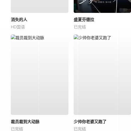
消失的人
盛夏芬德拉
HD国语
已完结
裁员裁到大动脉
少帅你老婆又跑了
已完结
已完结