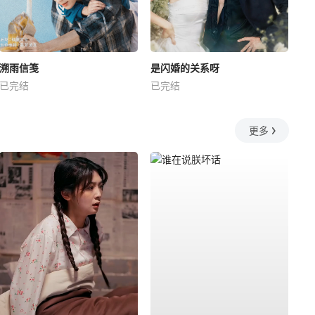
溯雨信笺
是闪婚的关系呀
已完结
已完结
更多