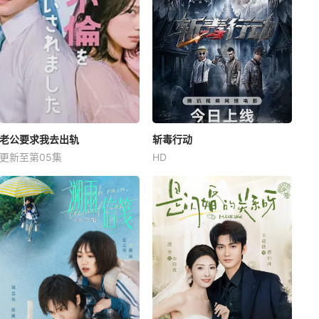
老公要求我去出轨
斩毒行动
更新至第05集
HD