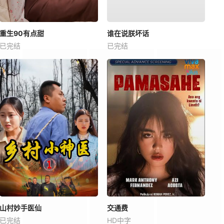
重生90有点甜
谁在说朕坏话
已完结
已完结
山村妙手医仙
交通费
已完结
HD中字