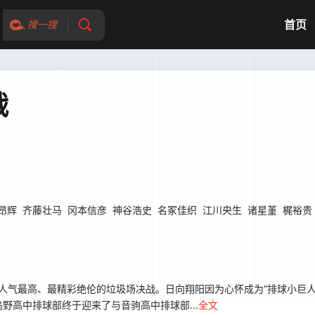
首页
搜一搜
战
昂辉
齐藤壮马
冈本信彦
神谷浩史
名冢佳织
江川央生
诸星堇
梶裕贵
人气最高、最精彩绝伦的垃圾场决战。日向翔阳因为心怀成为“排球小巨人
野高中排球部终于迎来了与音驹高中排球部...
全文