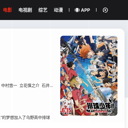
电影
电视剧
综艺
动漫
APP
中村悠一
立花慎之介
石井马克
横田成吾
星野贵纪
池田恭祐
长南翔
”的梦想加入了乌野高中排球