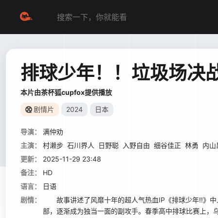
排球少年！！垃圾场决
本片由茶杯狐cupfox提供播放
剧情片
2024
日本
导演：
满仲劝
主演：
村濑步
石川界人
日野聪
入野自由
细谷佳正
林勇
内山
更新：
2025-11-29 23:48
备注：
HD
语言：
日语
剧情：
故事讲述了风靡十年的超人气热血IP《排球少年!!》中
部，逐渐成为独当一面的副攻手。春季高中排球比赛上，乌