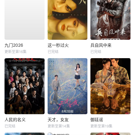
九门2026
这一秒过火
兵自风中来
更新至第16集
已完结
已完结
人民的名义
天才，女友
御廷谣
已完结
更新至第14集
更新至第19集