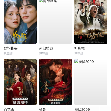
野狗骨头
南部档案
打狗棍
已完结
已完结
已完结
百花杀
雀骨
潜伏2009