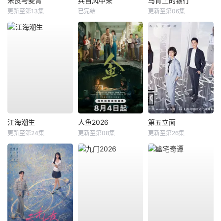
米良与麦青
兵自风中来
马背上的银行
更新至第13集
已完结
更新至第06集
江海潮生
人鱼2026
第五立面
更新至第24集
更新至第08集
更新至第26集