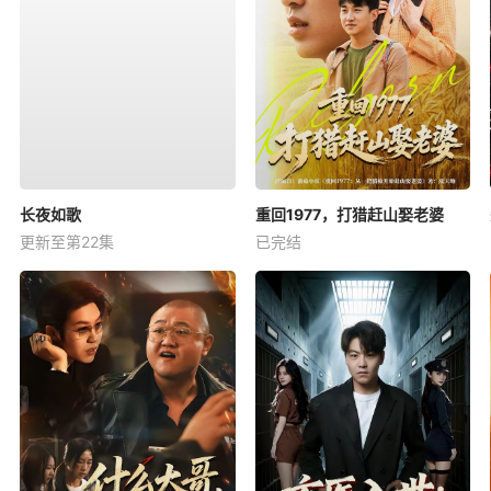
长夜如歌
重回1977，打猎赶山娶老婆
更新至第22集
已完结