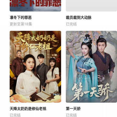
凛冬下的罪恶
裁员裁到大动脉
更新至第18集
已完结
天降太奶奶是修仙老祖
第一天骄
已完结
已完结