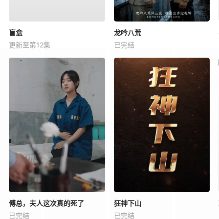
盲盒
龙吟八荒
更新至第12集
已完结
傅总，夫人这次真的死了
狂神下山
已完结
已完结