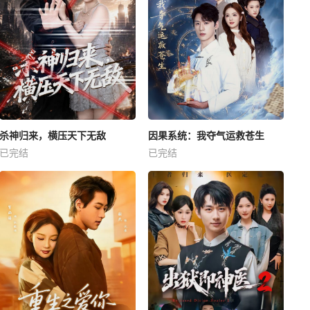
杀神归来，横压天下无敌
因果系统：我夺气运救苍生
已完结
已完结