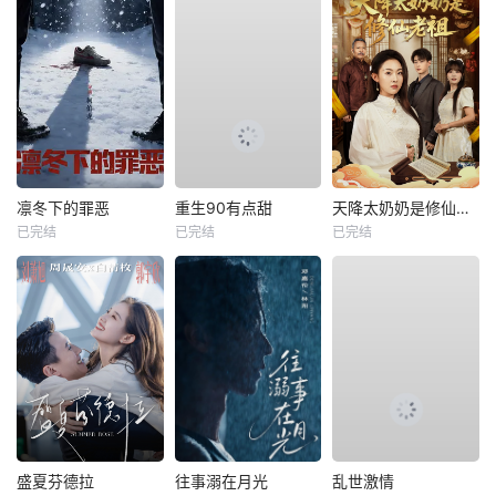
凛冬下的罪恶
重生90有点甜
天降太奶奶是修仙老祖
已完结
已完结
已完结
盛夏芬德拉
往事溺在月光
乱世激情