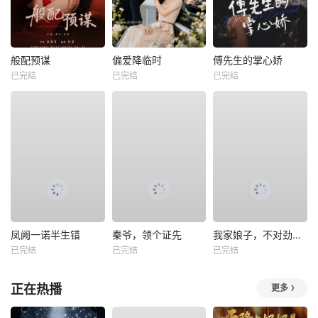
般配预谋
偏爱降临时
傅先生的掌心娇
已完结
已完结
已完结
凤阙一诺半生错
秦爷，领个证先
我家娘子，不对劲第四季
已完结
已完结
已完结
正在热播
更多