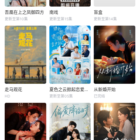
吾凰在上之凤御四方
南戏
盲盒
更新至第10集
更新至第15集
更新至第14集
走马观花
夏色之云掀起恋爱与风暴
从新婚开始
HD
更新至第05集
已完结