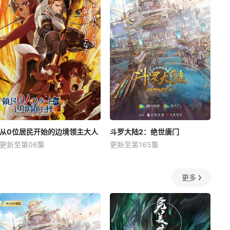
从0位居民开始的边境领主大人
斗罗大陆2：绝世唐门
更新至第06集
更新至第165集
更多