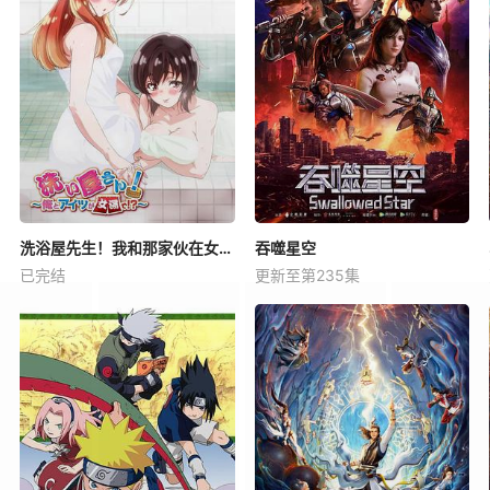
洗浴屋先生！我和那家伙在女浴池！？
吞噬星空
已完结
更新至第235集