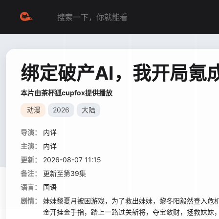
绑定破产AI，我开局氪
本片由茶杯狐cupfox提供播放
动漫
2026
大陆
导演：
内详
主演：
内详
更新：
2026-08-07 11:15
备注：
更新至第39集
语言：
国语
剧情：
妹妹黎夏月被困游戏，为了救出妹妹，黎冬阳毅然登入危机
金开挂金手指，踏上一路过关斩将，夺宝敛财，拯救妹妹