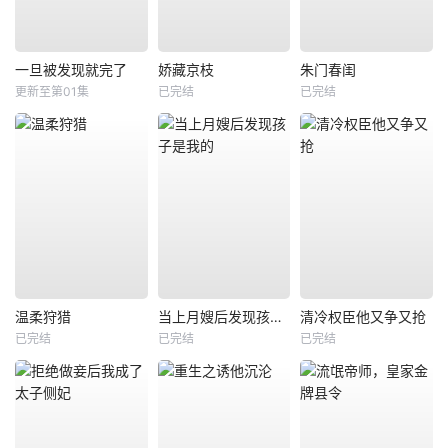
一旦被发现就完了
娇藏京枝
朱门春闺
更新至第01集
已完结
已完结
温柔狩猎
当上月嫂后发现孩子是我的
清冷权臣他又争又抢
已完结
已完结
已完结