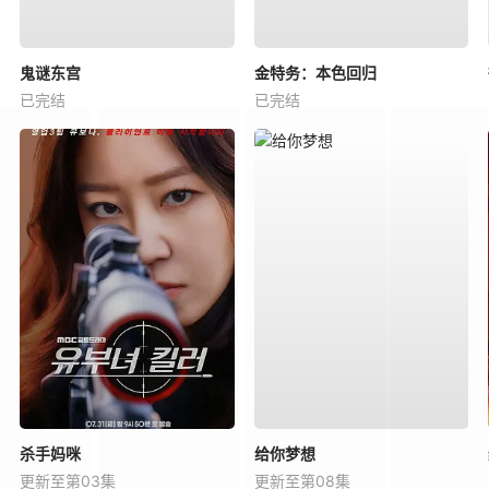
鬼谜东宫
金特务：本色回归
已完结
已完结
杀手妈咪
给你梦想
更新至第03集
更新至第08集