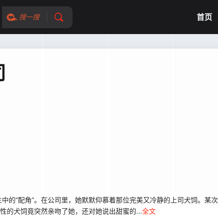
首页
搜一搜
司
中的“配角”。在公司里，她默默仰慕着那位完美又冷静的上司犬饲。某
性的犬饲竟突然亲吻了她，还对她说出甜蜜的...
全文