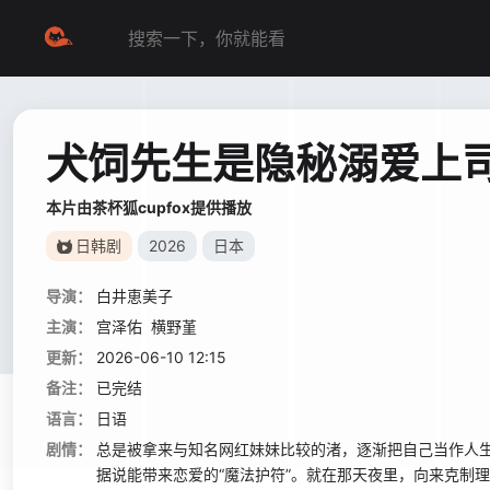
犬饲先生是隐秘溺爱上
本片由茶杯狐cupfox提供播放
日韩剧
2026
日本
导演：
白井恵美子
主演：
宫泽佑
横野堇
更新：
2026-06-10 12:15
备注：
已完结
语言：
日语
剧情：
总是被拿来与知名网红妹妹比较的渚，逐渐把自己当作人生
据说能带来恋爱的“魔法护符”。就在那天夜里，向来克制理