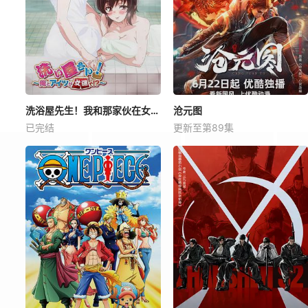
洗浴屋先生！我和那家伙在女浴池！？
沧元图
已完结
更新至第89集