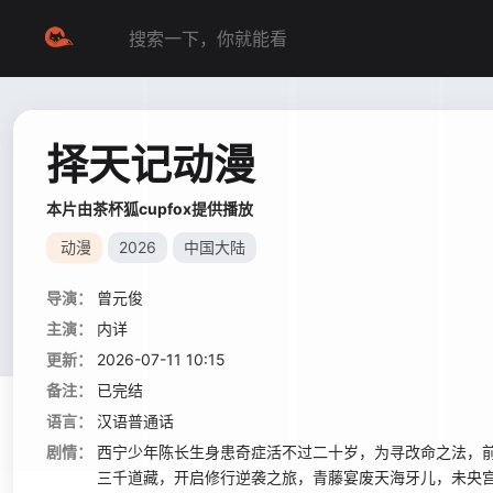
择天记动漫
本片由茶杯狐cupfox提供播放
动漫
2026
中国大陆
导演：
曾元俊
主演：
内详
更新：
2026-07-11 10:15
备注：
已完结
语言：
汉语普通话
剧情：
西宁少年陈长生身患奇症活不过二十岁，为寻改命之法，
三千道藏，开启修行逆袭之旅，青藤宴废天海牙儿，未央宫