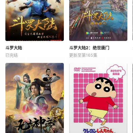
斗罗大陆
斗罗大陆2：绝世唐门
已完结
更新至第165集