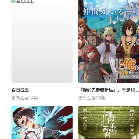
百日成王
『你们先走我断后』，于是10年后我成为了传说
更新至第14集
更新至第06集