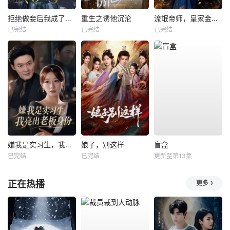
拒绝做妾后我成了太子侧妃
重生之诱他沉沦
流氓帝师，皇家金牌县令
已完结
已完结
已完结
嫌我是实习生，我亮出老板身份
娘子，别这样
盲盒
已完结
已完结
更新至第13集
正在热播
更多