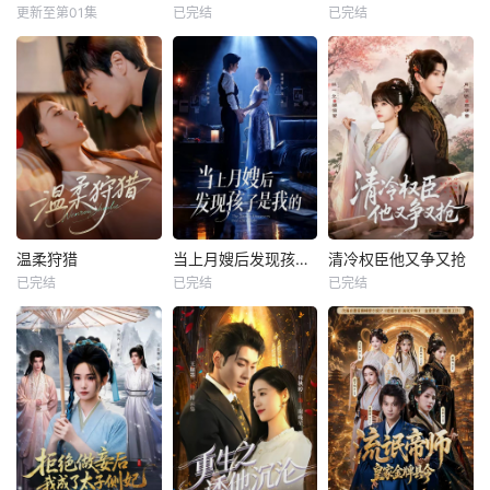
更新至第01集
已完结
已完结
温柔狩猎
当上月嫂后发现孩子是我的
清冷权臣他又争又抢
已完结
已完结
已完结