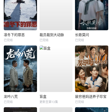
凛冬下的罪恶
裁员裁到大动脉
长歌莫问
已完结
已完结
已完结
龙吟八荒
盲盒
装穷爸妈送养子珍宝
已完结
更新至第13集
已完结