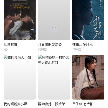
乱世激情
开着摩的娶富婆
往事溺在月光
HD
已完结
已完结
我的倾城大小姐
醉吻夜她一撒娇桀骜大佬心狂跳
重生90有点甜